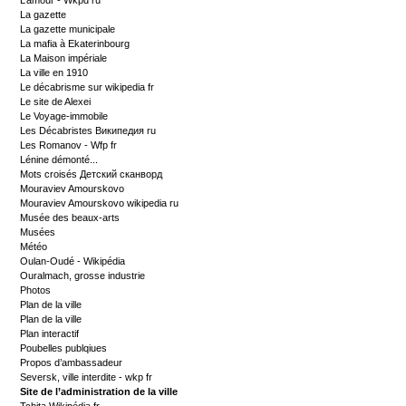
L’amour - Wkpd ru
La gazette
La gazette municipale
La mafia à Ekaterinbourg
La Maison impériale
La ville en 1910
Le décabrisme sur wikipedia fr
Le site de Alexei
Le Voyage-immobile
Les Décabristes Википедия ru
Les Romanov - Wfp fr
Lénine démonté...
Mots croisés Детский сканворд
Mouraviev Amourskovo
Mouraviev Amourskovo wikipedia ru
Musée des beaux-arts
Musées
Météo
Oulan-Oudé - Wikipédia
Ouralmach, grosse industrie
Photos
Plan de la ville
Plan de la ville
Plan interactif
Poubelles publqiues
Propos d’ambassadeur
Seversk, ville interdite - wkp fr
Site de l’administration de la ville