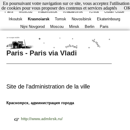
En poursuivant votre navigation sur ce site, vous acceptez l'utilisation
de cookies pour vous proposer des contenus et services adaptés
O
Paris
Moscou
Vladivostok
Khabarovsk
Tchita
Oulan Oudé
Irkoutsk
Krasnoiarsk
Tomsk
Novosibirsk
Ekaterinbourg
Nijni Novgorod
Moscou
Minsk
Berlin
Paris
Paris - Paris via Vladi
Site de l’administration de la ville
Красноярск, администрация города
http://www.admkrsk.ru/