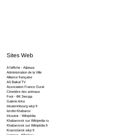
Sites Web
A l’affiche - Афиша
Administration de la Ville
Alliance française
AS Baikal TV
Association France Oural
Cimetière des animaux
Foot - ФК Звезда
Galerie Arka
Iekaterinbourg wkp fr
Ierofei Khabarov
Irkoutsk - Wikipédia
Khabarovsk sur Wikipedia ru
Khabarovsk sur Wikipédia fr
Krasnoïarsk wkp fr