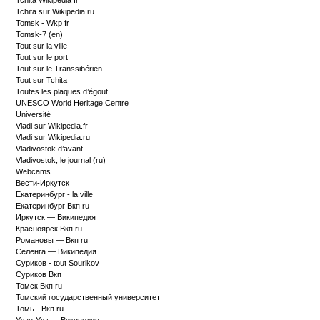
Tchita Wikipédia fr
Tchita sur Wikipedia ru
Tomsk - Wkp fr
Tomsk-7 (en)
Tout sur la ville
Tout sur le port
Tout sur le Transsibérien
Tout sur Tchita
Toutes les plaques d’égout
UNESCO World Heritage Centre
Université
Vladi sur Wikipedia.fr
Vladi sur Wikipedia.ru
Vladivostok d’avant
Vladivostok, le journal (ru)
Webcams
Вести-Иркутск
Екатеринбург - la ville
Екатеринбург Вкп ru
Иркутск — Википедия
Красноярск Вкп ru
Романовы — Вкп ru
Селенга — Википедия
Суриков - tout Sourikov
Суриков Вкп
Томск Вкп ru
Томский государственный университет
Томь - Вкп ru