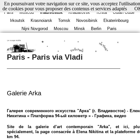
En poursuivant votre navigation sur ce site, vous acceptez l'utilisatio
de cookies pour vous proposer des contenus et services adaptés
O
Paris
Moscou
Vladivostok
Khabarovsk
Tchita
Oulan Oudé
Irkoutsk
Krasnoiarsk
Tomsk
Novosibirsk
Ekaterinbourg
Nijni Novgorod
Moscou
Minsk
Berlin
Paris
Paris - Paris via Vladi
Galerie Arka
Галерея современного искусства "Арка" (г. Владивосток) - Елен
Никитина « Платформа 94-ый километр » - Графика, видео
Site de la galerie d’art contemporain "Arka", et ici, plu
spécialement, la page consacrée à Elena Nikitina et la plateforme 
km 94.