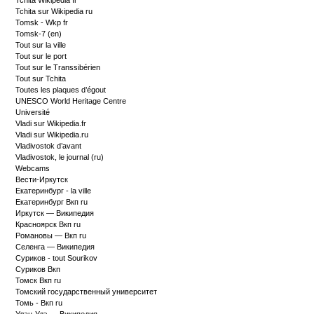
Tchita Wikipédia fr
Tchita sur Wikipedia ru
Tomsk - Wkp fr
Tomsk-7 (en)
Tout sur la ville
Tout sur le port
Tout sur le Transsibérien
Tout sur Tchita
Toutes les plaques d’égout
UNESCO World Heritage Centre
Université
Vladi sur Wikipedia.fr
Vladi sur Wikipedia.ru
Vladivostok d’avant
Vladivostok, le journal (ru)
Webcams
Вести-Иркутск
Екатеринбург - la ville
Екатеринбург Вкп ru
Иркутск — Википедия
Красноярск Вкп ru
Романовы — Вкп ru
Селенга — Википедия
Суриков - tout Sourikov
Суриков Вкп
Томск Вкп ru
Томский государственный университет
Томь - Вкп ru