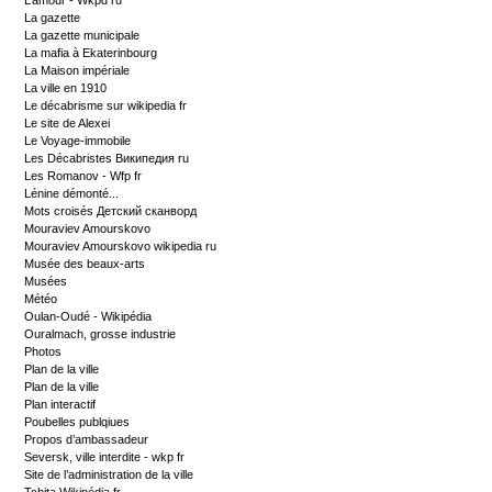
L’amour - Wkpd ru
La gazette
La gazette municipale
La mafia à Ekaterinbourg
La Maison impériale
La ville en 1910
Le décabrisme sur wikipedia fr
Le site de Alexei
Le Voyage-immobile
Les Décabristes Википедия ru
Les Romanov - Wfp fr
Lénine démonté...
Mots croisés Детский сканворд
Mouraviev Amourskovo
Mouraviev Amourskovo wikipedia ru
Musée des beaux-arts
Musées
Météo
Oulan-Oudé - Wikipédia
Ouralmach, grosse industrie
Photos
Plan de la ville
Plan de la ville
Plan interactif
Poubelles publqiues
Propos d’ambassadeur
Seversk, ville interdite - wkp fr
Site de l’administration de la ville