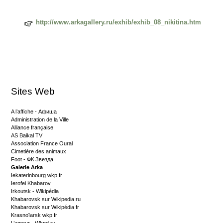
http://www.arkagallery.ru/exhib/exhib_08_nikitina.htm
Sites Web
A l’affiche - Афиша
Administration de la Ville
Alliance française
AS Baikal TV
Association France Oural
Cimetière des animaux
Foot - ФК Звезда
Galerie Arka
Iekaterinbourg wkp fr
Ierofei Khabarov
Irkoutsk - Wikipédia
Khabarovsk sur Wikipedia ru
Khabarovsk sur Wikipédia fr
Krasnoïarsk wkp fr