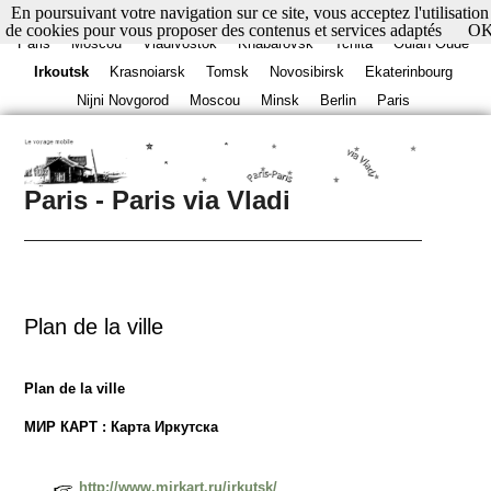
En poursuivant votre navigation sur ce site, vous acceptez l'utilisation
de cookies pour vous proposer des contenus et services adaptés
O
Paris
Moscou
Vladivostok
Khabarovsk
Tchita
Oulan Oudé
Irkoutsk
Krasnoiarsk
Tomsk
Novosibirsk
Ekaterinbourg
Nijni Novgorod
Moscou
Minsk
Berlin
Paris
Paris - Paris via Vladi
Plan de la ville
Plan de la ville
МИР КАРТ : Карта Иркутска
http://www.mirkart.ru/irkutsk/