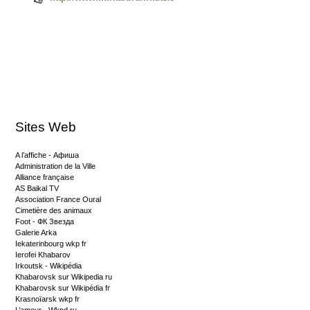
Sites Web
A l’affiche - Афиша
Administration de la Ville
Alliance française
AS Baikal TV
Association France Oural
Cimetière des animaux
Foot - ФК Звезда
Galerie Arka
Iekaterinbourg wkp fr
Ierofei Khabarov
Irkoutsk - Wikipédia
Khabarovsk sur Wikipedia ru
Khabarovsk sur Wikipédia fr
Krasnoïarsk wkp fr