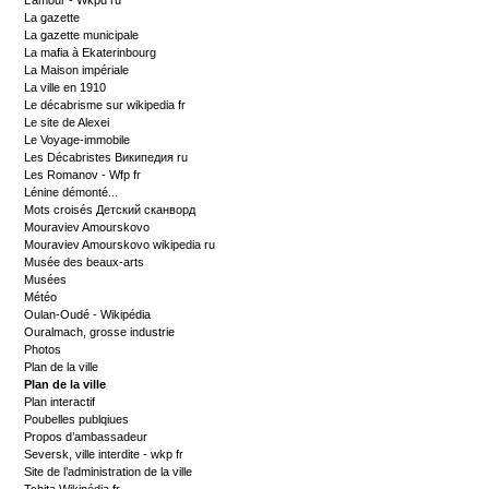
L’amour - Wkpd ru
La gazette
La gazette municipale
La mafia à Ekaterinbourg
La Maison impériale
La ville en 1910
Le décabrisme sur wikipedia fr
Le site de Alexei
Le Voyage-immobile
Les Décabristes Википедия ru
Les Romanov - Wfp fr
Lénine démonté...
Mots croisés Детский сканворд
Mouraviev Amourskovo
Mouraviev Amourskovo wikipedia ru
Musée des beaux-arts
Musées
Météo
Oulan-Oudé - Wikipédia
Ouralmach, grosse industrie
Photos
Plan de la ville
Plan de la ville
Plan interactif
Poubelles publqiues
Propos d’ambassadeur
Seversk, ville interdite - wkp fr
Site de l’administration de la ville