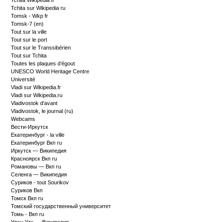
Tchita Wikipédia fr
Tchita sur Wikipedia ru
Tomsk - Wkp fr
Tomsk-7 (en)
Tout sur la ville
Tout sur le port
Tout sur le Transsibérien
Tout sur Tchita
Toutes les plaques d’égout
UNESCO World Heritage Centre
Université
Vladi sur Wikipedia.fr
Vladi sur Wikipedia.ru
Vladivostok d’avant
Vladivostok, le journal (ru)
Webcams
Вести-Иркутск
Екатеринбург - la ville
Екатеринбург Вкп ru
Иркутск — Википедия
Красноярск Вкп ru
Романовы — Вкп ru
Селенга — Википедия
Суриков - tout Sourikov
Суриков Вкп
Томск Вкп ru
Томский государственный университет
Томь - Вкп ru