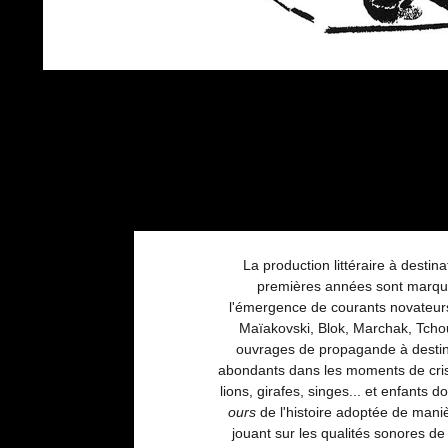
La production littéraire à desti
premières années sont marquées
l'émergence de courants novateurs
Maïakovski, Blok, Marchak, Tchouk
ouvrages de propagande à destinat
abondants dans les moments de crise 
lions, girafes, singes... et enfant
ours
de l'histoire adoptée de maniè
jouant sur les qualités sonores de 