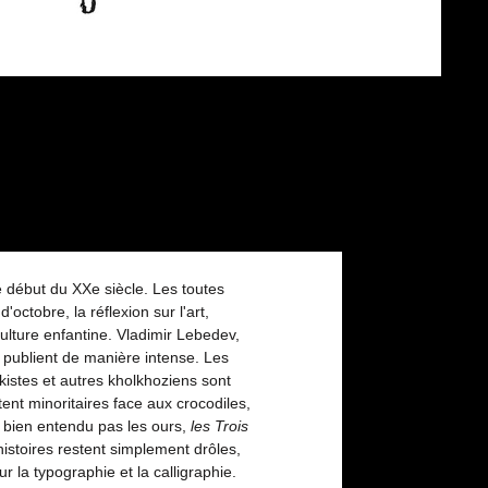
e début du XXe siècle. Les toutes
ctobre, la réflexion sur l'art,
lture enfantine. Vladimir Lebedev,
- publient de manière intense. Les
kistes et autres kholkhoziens sont
ent minoritaires face aux crocodiles,
 bien entendu pas les ours,
les Trois
istoires restent simplement drôles,
r la typographie et la calligraphie.