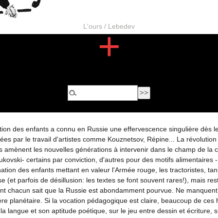
L'ours / Lebedev
+
nation des enfants a connu en Russie une effervescence singulière dès l
 par le travail d'artistes comme Kouznetsov, Répine... La révolution d'o
 amènent les nouvelles générations à intervenir dans le champ de la cu
ovski- certains par conviction, d'autres pour des motifs alimentaires 
ion des enfants mettant en valeur l'Armée rouge, les tractoristes, tan
(et parfois de désillusion: les textes se font souvent rares!), mais rest
s dont chacun sait que la Russie est abondamment pourvue. Ne manquent
re planétaire. Si la vocation pédagogique est claire, beaucoup de ces h
la langue et son aptitude poétique, sur le jeu entre dessin et écriture, su