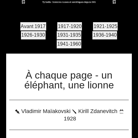
Avant 1917
1917-1920
1921-1925
1926-1930
1931-1935
1936-1940
1941-1960
À chaque page - un
éléphant, une lionne
Vladimir Maïakovski
Kirill Zdanevitch
1928