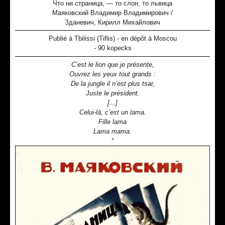
Что ни страница, — то слон, то львица
Маяковский Владимир Владимирович /
Зданевич, Кирилл Михайлович
Publié à Tbilissi (Tiflis) - en dépôt à Moscou
- 90 kopecks
C’est le lion que je présente,
Ouvrez les yeux tout grands :
De la jungle il n’est plus tsar,
Juste le président.
[...]
Celui-là, c’est un lama.
Fille lama
Lama mama.
°