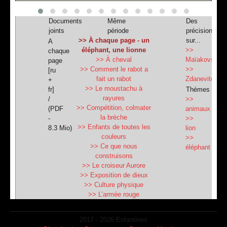
Documents
Même
Des
joints
période
précisions
>> À chaque page - un
sur...
A
éléphant, une lionne
>>
chaque
>> À cheval
Maïakovski
page
>> Comment le rabot a
>>
[ru
fait un rabot
Zdanevitch
+
>> Le moustachu à
fr]
Thèmes
rayures
/
>>
>> Сompétition, colmater
(
PDF
animaux
la brèche
-
>>
>> Enfants de toutes les
8.3 Mio
)
lion
couleurs
>>
>> Ce que nous
éléphant
construisons
>> Le croiseur Aurore
>> Exposition de dieux
>> Culture physique
>> L’armée rouge
2017 - 2026 Enfantines