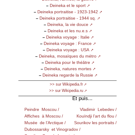
–
Deineka et le sport
–
Deineka portraitise - 1923-1942
–
Deineka portraitise - 1944 sq.
–
Deineka, la vie douce
–
Deineka et les nu.e.s
–
Deineka voyage : Italie
–
Deineka voyage : France
–
Deineka voyage : USA
–
Deineka, mosaïques du métro
–
Deineka pour le théâtre
–
Deineka, natures mortes
–
Deineka regarde la Russie
>> sur Wikipedia.fr
>> sur Wikipedia.ru
Et puis...
Peindre Moscou /
Vladimir Lebedev /
Affiches à Moscou /
Kouïndji l’art du flou /
Musée de l’Arctique /
Sourikov les portraits /
Dubossarsky et Vinogradov /