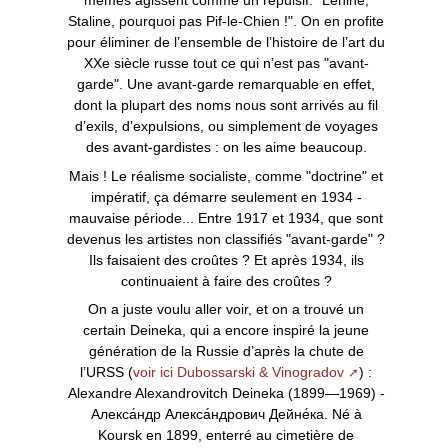
mêmes agissent comme un répulsif. "Lénine,
Staline, pourquoi pas Pif-le-Chien !". On en profite
pour éliminer de l’ensemble de l’histoire de l’art du
XXe siècle russe tout ce qui n’est pas "avant-
garde". Une avant-garde remarquable en effet,
dont la plupart des noms nous sont arrivés au fil
d’exils, d’expulsions, ou simplement de voyages
des avant-gardistes : on les aime beaucoup.
Mais ! Le réalisme socialiste, comme "doctrine" et
impératif, ça démarre seulement en 1934 -
mauvaise période... Entre 1917 et 1934, que sont
devenus les artistes non classifiés "avant-garde" ?
Ils faisaient des croûtes ? Et après 1934, ils
continuaient à faire des croûtes ?
On a juste voulu aller voir, et on a trouvé un
certain Deineka, qui a encore inspiré la jeune
génération de la Russie d’après la chute de
l’URSS (
voir ici Dubossarski & Vinogradov
) :
Alexandre Alexandrovitch Deineka (1899—1969) -
Алекса́ндр Алекса́ндрович Дейне́ка. Né à
Koursk en 1899, enterré au cimetière de